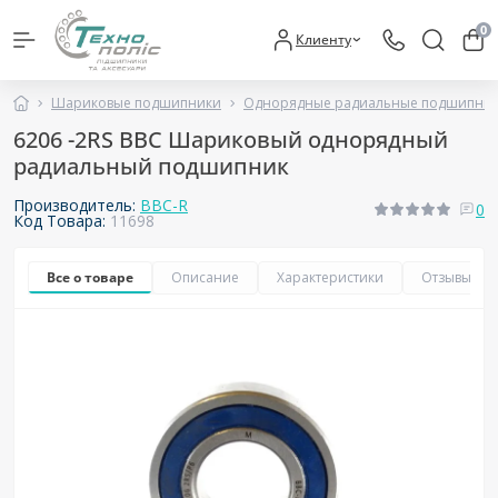
0
Клиенту
Шариковые подшипники
Однорядные радиальные подшипни
6206 -2RS BBC Шариковый однорядный
радиальный подшипник
Производитель:
BBC-R
0
Код Товара:
11698
Все о товаре
Описание
Характеристики
Отзывы
0