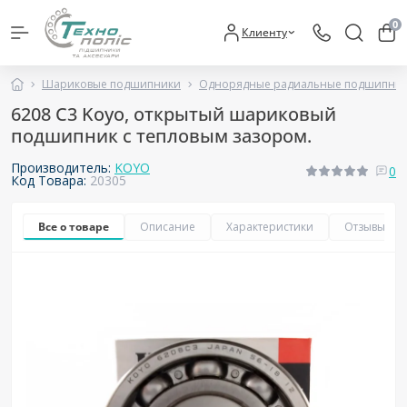
0
Клиенту
Шариковые подшипники
Однорядные радиальные подшипни
6208 C3 Koyo, открытый шариковый
подшипник с тепловым зазором.
Производитель:
KOYO
0
Код Товара:
20305
Все о товаре
Описание
Характеристики
Отзывы
0