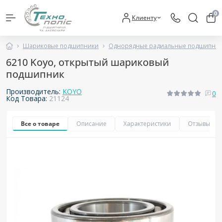
0
Клиенту
Шариковые подшипники
Однорядные радиальные подшипни
6210 Koyo, открытый шариковый
подшипник
Производитель:
KOYO
0
Код Товара:
21124
Все о товаре
Описание
Характеристики
Отзывы
0