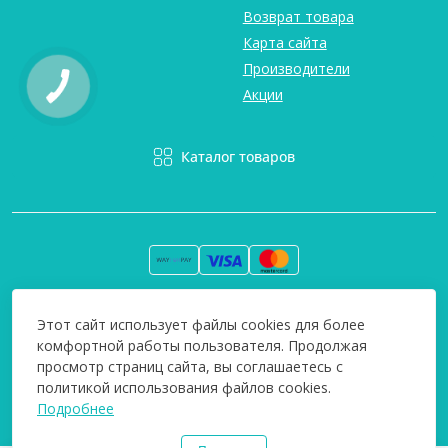
Возврат товара
Карта сайта
Производители
Акции
Каталог товаров
Вся информация на сайте информативна и мы не несем
Этот сайт использует файлы cookies для более
ответственность за любые неточности. Технополіс © 2008-
комфортной работы пользователя. Продолжая
2026
просмотр страниц сайта, вы соглашаетесь с
политикой использования файлов cookies.
Подробнее