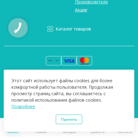
Производители
Акции
Каталог товаров
Вся информация на сайте информативна и мы не несем
Этот сайт использует файлы cookies для более
ответственность за любые неточности. Технополіс © 2008-
комфортной работы пользователя. Продолжая
2026
просмотр страниц сайта, вы соглашаетесь с
политикой использования файлов cookies.
Подробнее
Принять
0
0
Каталог
Главная
Закладки
Сравнить
Контакты