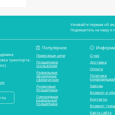
Узнавайте первым об акц
Подпишитесь на нашу e-m
Условия соглашени
Популярное
Информа
адемика
Приводные цепи
О нас
овка транспорта:
Подшипники
Доставка
ос)
скольжения
Оплата
Радиальные
Политика
двухрядные
конфиденциал
сферические
com
Заводы
Роликовые
подшипники
Возврат и об
Однорядные
кты
Контакты
радиальные
подшипники
Возврат това
Карта сайта