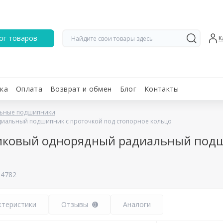
ог товаров
К
ка
Оплата
Возврат и обмен
Блог
Контакты
ьные подшипники
диальный подшипник c проточкой под стопорное кольцо
риковый однорядный радиальный подш
:
4782
ктеристики
Отзывы
Аналоги
0