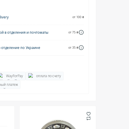
ivery
от 100 ₴
ой в отделения и почтоматы
от 75 ₴
в отделение по Украине
от 35 ₴
WayForPay
оплата по счету
ый платеж