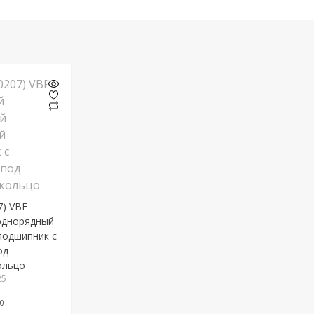
7) VBF
однорядный
подшипник c
од
ольцо
25
0