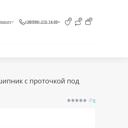
0
0
0
лиенту
+38(096)-213-14-00
ипник c проточкой под
0