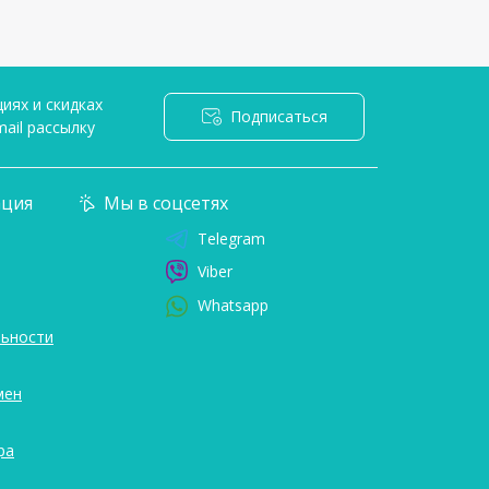
иях и скидках
Подписаться
ail рассылку
я
ция
Мы в соцсетях
Telegram
Viber
Whatsapp
ьности
мен
ра