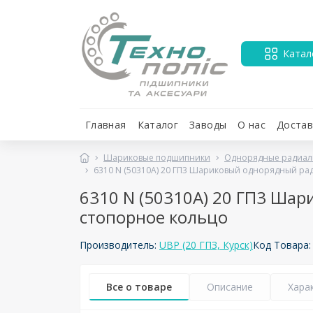
Катал
Главная
Каталог
Заводы
О нас
Достав
Шариковые подшипники
Однорядные радиал
6310 N (50310А) 20 ГП3 Шариковый однорядный ра
6310 N (50310А) 20 ГП3 Ша
стопорное кольцо
Производитель:
UBP (20 ГПЗ, Курск)
Код Товара
Все о товаре
Описание
Хара