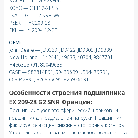
NACHI — FG20928ERU
KOYO — G1112-2RSB
INA — G 1112 KRRBW
PEER — HC209-28
FKL — LY 209-112-2F
OEM:
John Deere — JD9339, JD9422, JD9305, JD9339
New Holland – 142441, 49633, 40704, 9847701,
H466326R91, 80049633
CASE — 582814R91, 594396R91, 594479R91,
668042R91, 826935C91, 826936C91
Особенности строения подшипника
EX 209-28 G2
SNR Франция:
Подшипник в узел это сферический шариковый
подшипник для радиальной нагрузки. Подшипник
фиксируется эксцентриковым стопорным кольцом.
У подшипника есть защитные маслоотрожательные