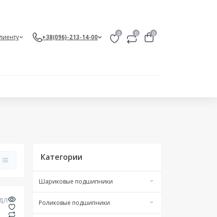
0
0
0
лиенту
+38(096)-213-14-00
Категории
Шариковые подшипники
Двухрядные радиально-упорные
Роликовые подшипники
Двухрядные радиальные
Игольчатые подшипники