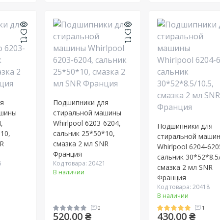
ля
Подшипники для
ашины
стиральной машины
,
Whirlpool 6203-6204,
Подшипники для
10,
сальник 25*50*10,
стиральной маши
NR
смазка 2 мл SNR
Whirlpool 6204-620
Франция
сальник 30*52*8.5/
6
Код товара: 20421
смазка 2 мл SNR
В наличии
Франция
Код товара: 20418
В наличии
0
1
520.00 ₴
430.00 ₴