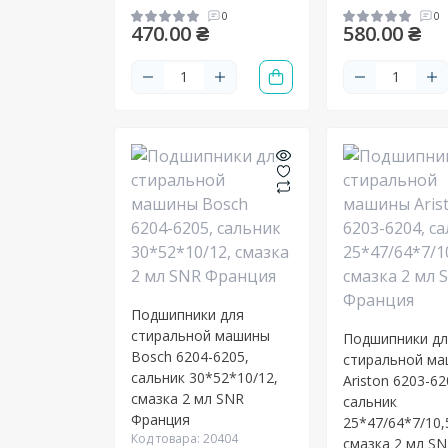
0
0
470.00 ₴
580.00 ₴
Подшипники для
стиральной машины
Подшипники д
Bosch 6204-6205,
стиральной м
сальник 30*52*10/12,
Ariston 6203-62
смазка 2 мл SNR
сальник
Франция
25*47/64*7/10,
Код товара: 20404
смазка 2 мл S