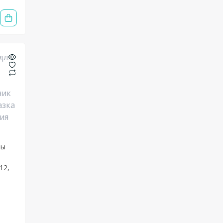
ны
12,