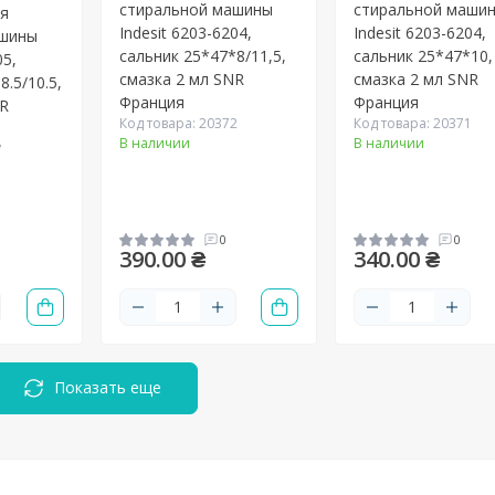
стиральной машины
стиральной маши
ля
Indesit 6203-6204,
Indesit 6203-6204,
ашины
сальник 25*47*8/11,5,
сальник 25*47*10,
05,
смазка 2 мл SNR
смазка 2 мл SNR
8.5/10.5,
Франция
Франция
NR
Код товара: 20372
Код товара: 20371
В наличии
В наличии
7
0
0
390.00 ₴
340.00 ₴
Показать еще