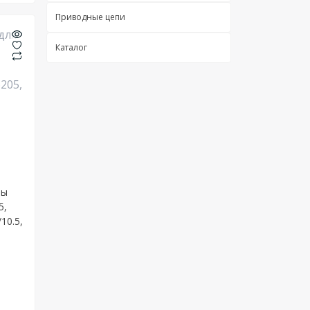
Candy
Приводные цепи
Electrolux
Каталог
Gorenje
Indesit
LG
Samsung
Siemens
Whirlpool
ны
5,
10.5,