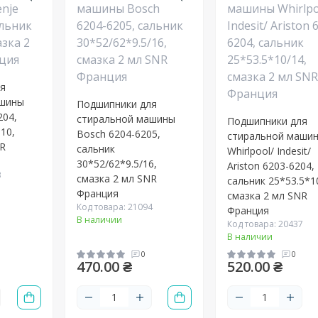
ля
ашины
Подшипники для
204,
стиральной машины
Подшипники для
10,
Bosch 6204-6205,
стиральной маши
NR
сальник
Whirlpool/ Indesit/
30*52/62*9.5/16,
Ariston 6203-6204,
3
смазка 2 мл SNR
сальник 25*53.5*1
Франция
смазка 2 мл SNR
Код товара: 21094
Франция
В наличии
Код товара: 20437
В наличии
0
0
470.00 ₴
520.00 ₴