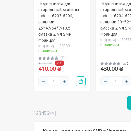
Подшипники для
Подшипники д
стиральной машины
стиральной м
Indesit 6203-6204,
Indesit 6204-62
сальник
сальник 30*52*
25*47/64*7/10,5,
смазка 2 мл S
смазка 2 мл SNR
Франция
Код товара: 2037
Франция
В наличии
Код товара: 20380
В наличии
0
430.00 ₴
-5%
0
410.00 ₴
430.00 ₴
1
2
3
4
5
6
>
>|
Купить подшипники SNR в Украине.