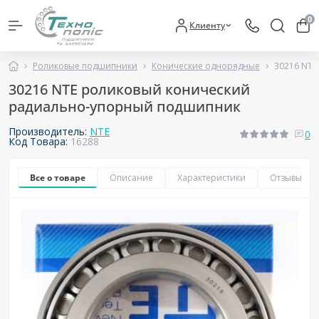
0
Клиенту
Роликовые подшипники
Конические однорядные
30216 NT
30216 NTE роликовый конический
радиально-упорный подшипник
Производитель:
NTE
0
Код Товара:
16288
Все о товаре
Описание
Характеристики
Отзывы
0