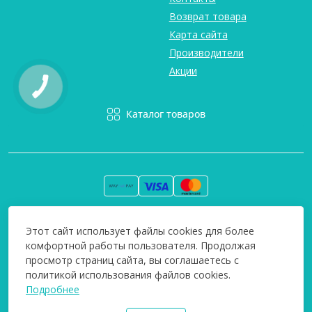
Возврат товара
Карта сайта
Производители
Акции
Каталог товаров
Вся информация на сайте информативна и мы не несем
Этот сайт использует файлы cookies для более
ответственность за любые неточности. Технополіс © 2008-
комфортной работы пользователя. Продолжая
2026
просмотр страниц сайта, вы соглашаетесь с
политикой использования файлов cookies.
Подробнее