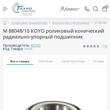
0
Клиенту
Роликовые подшипники
Конические однорядные
M 88048/
M 88048/10 KOYO роликовый конический
радиально-упорный подшипник
Производитель:
KOYO
0
Код Товара:
9644
Все о товаре
Описание
Характеристики
Отзывы
0