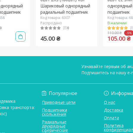
однорядный
Шариковый однорядный
однорядный
подшипник
радиальный подшипник
подшипник
658
Код товара: 6307
Код товара: 6
Распродано
В наличии
0
0
110.00 ₴
-5%
45.00 ₴
105.00 ₴
Узнавайте первым об акц
Подпишитесь на нашу e-m
Условия соглашени
Популярное
Информа
адемика
Приводные цепи
О нас
овка транспорта:
Подшипники
Доставка
ос)
скольжения
Оплата
Радиальные
Политика
двухрядные
конфиденциал
сферические