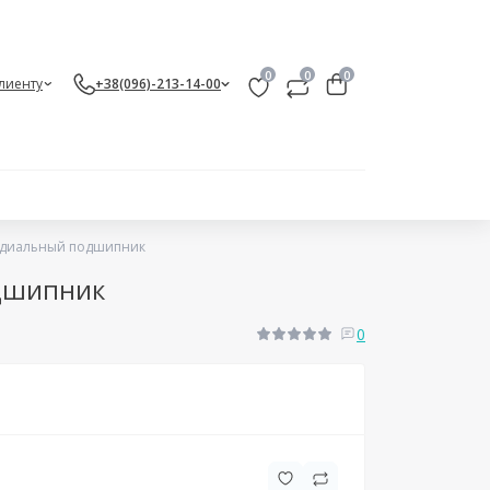
0
0
0
лиенту
+38(096)-213-14-00
радиальный подшипник
одшипник
0