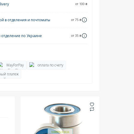
ivery
от 100 ₴
ой в отделения и почтоматы
от 75 ₴
в отделение по Украине
от 35 ₴
WayForPay
оплата по счету
ый платеж