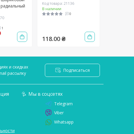
Код товара: 21136
 радиальный
В наличии
0
870
1
118.00 ₴
иях и скидках
Подписаться
ail рассылку
я
ция
Мы в соцсетях
Telegram
Viber
Whatsapp
ьности