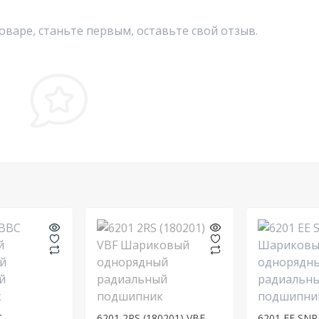
оваре, станьте первым, оставьте свой отзыв.
C
6201 2RS (180201) VBF
6201 EE SN