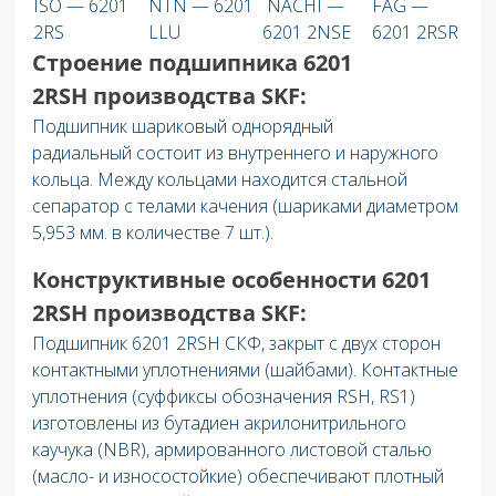
ISO — 6201
NTN — 6201
NACHI —
FAG —
2RS
LLU
6201 2NSE
6201 2RSR
Строение подшипника 6201
2RSH производства SKF:
Подшипник шариковый однорядный
радиальный состоит из внутреннего и наружного
кольца. Между кольцами находится стальной
сепаратор с телами качения (шариками диаметром
5,953 мм. в количестве 7 шт.).
Конструктивные особенности 6201
2RSH производства SKF:
Подшипник 6201 2RSH СКФ, закрыт с двух сторон
контактными уплотнениями (шайбами). Контактные
уплотнения (суффиксы обозначения RSH, RS1)
изготовлены из бутадиен акрилонитрильного
каучука (NBR), армированного листовой сталью
(масло- и износостойкие) обеспечивают плотный